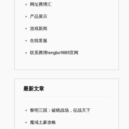
网址腾博汇
产品展示
游戏新闻
在线客服
联系腾博tengbo9885官网
最新文章
黎明三国：破晓战场，征战天下
魔域土豪攻略