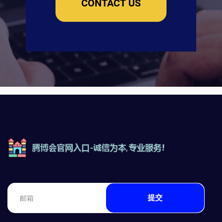
CONTACT US
提交