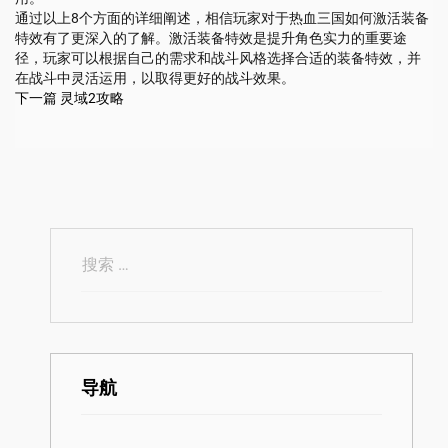
通过以上8个方面的详细阐述，相信玩家对于热血三国如何激活装备
特效有了更深入的了解。激活装备特效是提升角色实力的重要途
径，玩家可以根据自己的需求和战斗风格选择合适的装备特效，并
在战斗中灵活运用，以取得更好的战斗效果。
下一篇
灵域2攻略
导航