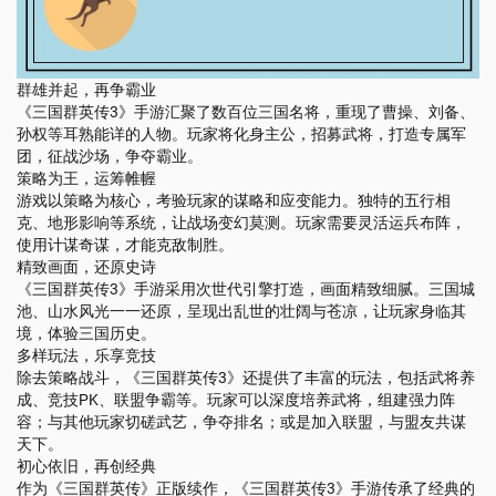
群雄并起，再争霸业
《三国群英传3》手游汇聚了数百位三国名将，重现了曹操、刘备、
孙权等耳熟能详的人物。玩家将化身主公，招募武将，打造专属军
团，征战沙场，争夺霸业。
策略为王，运筹帷幄
游戏以策略为核心，考验玩家的谋略和应变能力。独特的五行相
克、地形影响等系统，让战场变幻莫测。玩家需要灵活运兵布阵，
使用计谋奇谋，才能克敌制胜。
精致画面，还原史诗
《三国群英传3》手游采用次世代引擎打造，画面精致细腻。三国城
池、山水风光一一还原，呈现出乱世的壮阔与苍凉，让玩家身临其
境，体验三国历史。
多样玩法，乐享竞技
除去策略战斗，《三国群英传3》还提供了丰富的玩法，包括武将养
成、竞技PK、联盟争霸等。玩家可以深度培养武将，组建强力阵
容；与其他玩家切磋武艺，争夺排名；或是加入联盟，与盟友共谋
天下。
初心依旧，再创经典
作为《三国群英传》正版续作，《三国群英传3》手游传承了经典的