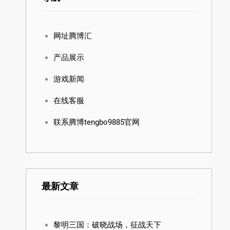
网址腾博汇
产品展示
游戏新闻
在线客服
联系腾博tengbo9885官网
最新文章
黎明三国：破晓战场，征战天下