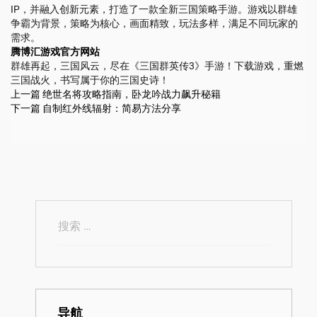
IP，并融入创新元素，打造了一款全新三国策略手游。游戏以群雄
争霸为背景，策略为核心，画面精致，玩法多样，满足不同玩家的
需求。
腾博汇游戏官方网站
群雄再起，三国风云，尽在《三国群英传3》手游！下载游戏，重燃
三国战火，书写属于你的三国史诗！
上一篇
绝世名将攻略指南，卧龙吟战力飙升秘籍
下一篇
自制红外线辐射：简易方法分享
导航