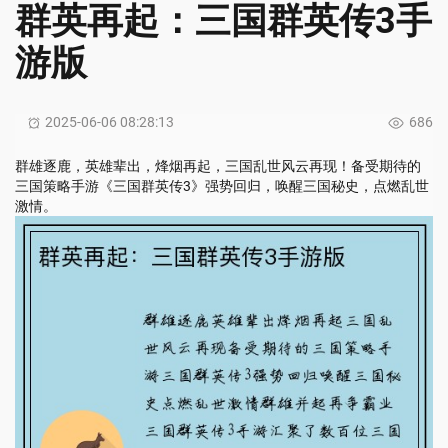
群英再起：三国群英传3手
游版
2025-06-06 08:28:13
686
群雄逐鹿，英雄辈出，烽烟再起，三国乱世风云再现！备受期待的
三国策略手游《三国群英传3》强势回归，唤醒三国秘史，点燃乱世
激情。