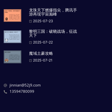
龙珠天下燃爆指尖，腾讯手
游再现宇宙巅峰
2025-07-23
黎明三国：破晓战场，征战
天下
2025-07-22
魔域土豪攻略
2025-07-21
jinnian@52j9.com
13594780099