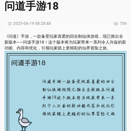
问道手游18
2025-06-19 08:28:48
759
《问道》手游，一款备受玩家喜爱的回合制仙侠游戏，现已推出全
新版本——问道手游18！这个版本将为玩家带来一系列令人兴奋的新
功能、内容和优化，引领玩家踏上更精彩的仙界冒险之旅。