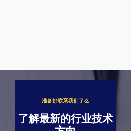
准备好联系我们了么
了解最新的行业技术
方向