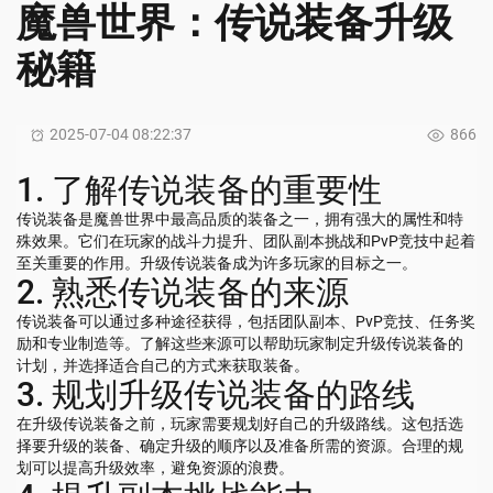
魔兽世界：传说装备升级
秘籍
2025-07-04 08:22:37
866
1. 了解传说装备的重要性
传说装备是魔兽世界中最高品质的装备之一，拥有强大的属性和特
殊效果。它们在玩家的战斗力提升、团队副本挑战和PvP竞技中起着
至关重要的作用。升级传说装备成为许多玩家的目标之一。
2. 熟悉传说装备的来源
传说装备可以通过多种途径获得，包括团队副本、PvP竞技、任务奖
励和专业制造等。了解这些来源可以帮助玩家制定升级传说装备的
计划，并选择适合自己的方式来获取装备。
3. 规划升级传说装备的路线
在升级传说装备之前，玩家需要规划好自己的升级路线。这包括选
择要升级的装备、确定升级的顺序以及准备所需的资源。合理的规
划可以提高升级效率，避免资源的浪费。