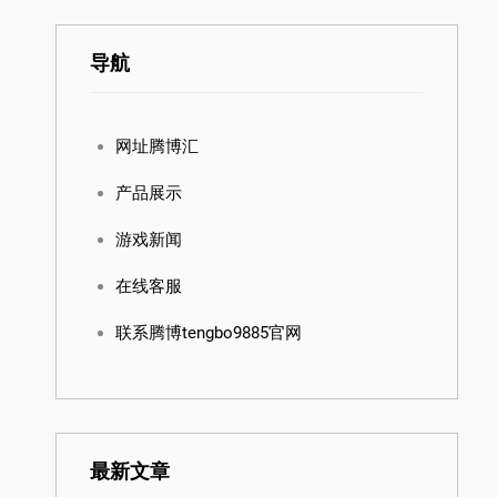
导航
网址腾博汇
产品展示
游戏新闻
在线客服
联系腾博tengbo9885官网
最新文章