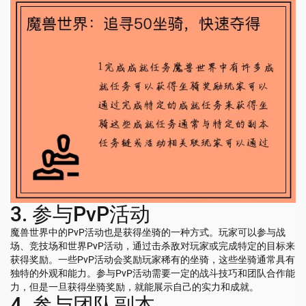
3. 参与PvP活动
魔兽世界中的PvP活动也是获得坐骑的一种方式。玩家可以参与战
场、竞技场和世界PvP活动，通过击杀敌对玩家或完成特定的目标来
获得奖励。一些PvP活动会奖励玩家稀有的坐骑，这些坐骑通常具有
独特的外观和能力。参与PvP活动需要一定的战斗技巧和团队合作能
力，但是一旦获得坐骑奖励，就能展示自己的实力和成就。
4. 参与团队副本