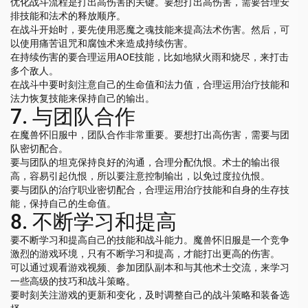
优化战斗流程是打出高伤害的关键。要想打出高伤害，需要合理安
排技能和法术的释放顺序。
在战斗开始时，要先使用恶魔之魂技能来提高法术伤害。然后，可
以使用痛苦诅咒和腐蚀术来造成持续伤害。
在持续伤害的要合理运用AOE技能，比如地狱火雨和烧尽，来打击
多个敌人。
在战斗中要时刻注意自己的生命值和法力值，合理运用治疗技能和
法力恢复技能来保持自己的输出。
7. 与团队合作
在魔兽怀旧服中，团队合作非常重要。要想打出高伤害，需要与团
队密切配合。
要与团队的坦克保持良好的沟通，合理分配仇恨。术士的输出很
高，容易引起仇恨，所以要注意控制输出，以免过度拉仇恨。
要与团队的治疗职业密切配合，合理运用治疗技能和自身的生存技
能，保持自己的生命值。
8. 不断学习和提高
要不断学习和提高自己的技能和战斗能力。魔兽怀旧服是一个竞争
激烈的游戏环境，只有不断学习和提高，才能打出更高的伤害。
可以通过观看游戏视频、参加团队副本和与其他术士交流，来学习
一些高级的技巧和战斗策略。
要时刻关注游戏的更新和变化，及时调整自己的战斗策略和装备选